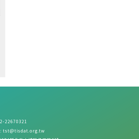
2-22670321
:
tst@tisdat.org.tw