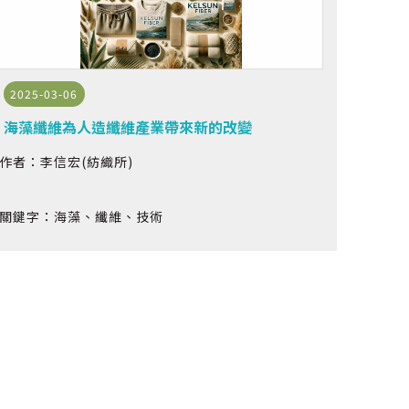
2025-03-06
海藻纖維為人造纖維產業帶來新的改變
作者：李信宏(紡織所)
關鍵字：海藻、纖維、技術